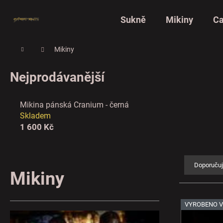
K
Přejít
na
o
Sukně
Mikiny
Ca
Zpět
Zpět
obsah
š
do
do
í
Domů
Mikiny
C
obchodu
obchodu
k
o
Nejprodávanější
p
o
Mikina pánská Cranium - černá
t
Skladem
ř
1 600 Kč
e
b
Ř
u
a
Doporuču
Mikiny
j
z
e
e
V
VYROBENO V
t
n
ý