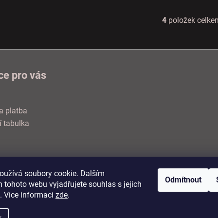
4
položek celke
O
v
l
á
d
ce pro vás
a
c
í
a platba
p
í tabulka
r
v
k
y
oužívá soubory cookie. Dalším
v
odní podmínky
Podmínky ochrany osobních údajů
Formuláře
Odmítnout
 tohoto webu vyjadřujete souhlas s jejich
ý
. Více informací
zde
.
p
i
a.
Upravit nastavení cookies