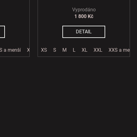
Vyprodáno
1 800 Kč
DETAIL
S a menší
XXL a větší
XS
S
M
L
XL
XXL
XXS a menší