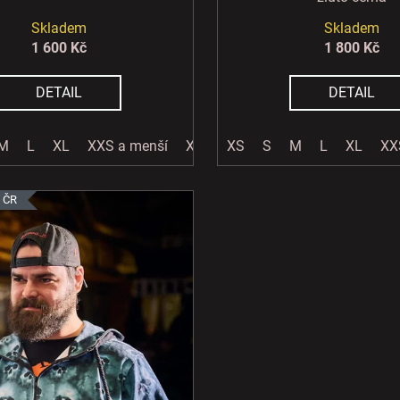
Skladem
Skladem
1 600 Kč
1 800 Kč
DETAIL
DETAIL
M
L
XL
XXS a menší
XXL a větší
XS
S
M
L
XL
XX
 ČR