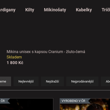
rdigany
Kilty
Mikinošaty
Kabelky
Trič
Mikina unisex s kapsou Cranium - žluto-černá
Skladem
1 800 Kč
jeme
Nejlevnější
Nejdražší
Nejprodávanější
Ab
 ČR
VYROBENO V ČR