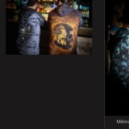
e
í
p
n
p
i
a
r
s
j
o
p
í
d
r
t
u
o
?
k
d
t
u
ů
k
t
HLEDAT
ů
D
o
p
Mikin
o