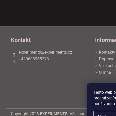
Z
á
Kontakt
Informa
p
a
experiments
@
experiments.cz
Kontakty
t
+420603965773
Doprava 
í
Velikostn
O mně
Tento web p
Facebook
Obch
procházením
používáním.
Copyright 2026
EXPERIMENTS
. Všechna práva vyhrazen