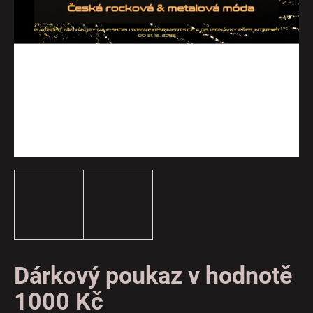
a
j
í
t
?
HLEDAT
D
o
p
o
Dárkový poukaz v hodnotě
r
1000 Kč
u