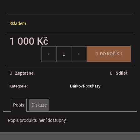
č
u
j
e
Skladem
m
e
1 000 Kč
Měrná
DO KOŠÍKU
cena:
Zeptat se
Sdílet
Kategorie
:
Dárkové poukazy
Popis
Diskuze
Popis produktu není dostupný
Z