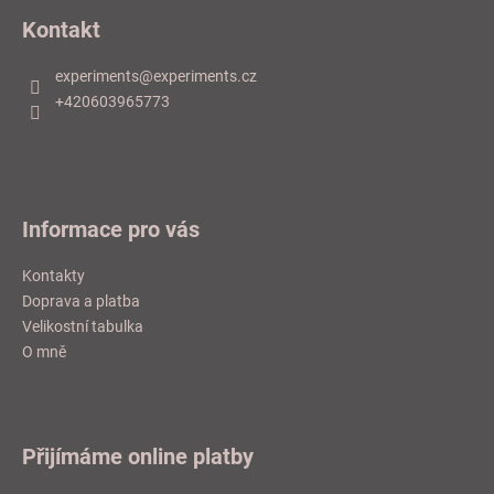
á
Kontakt
p
a
experiments
@
experiments.cz
t
+420603965773
í
Informace pro vás
Kontakty
Doprava a platba
Velikostní tabulka
O mně
Přijímáme online platby