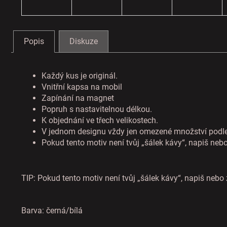
r
u
č
Popis
Diskuze
u
j
e
Každý kus je originál.
m
Vnitřní kapsa na mobil
e
Zapínání na magnet
Popruh s nastavitelnou délkou.
K objednání ve třech velikostech.
V jednom designu vždy jen omezené množství podle 
Pokud tento motiv není tvůj „šálek kávy“, napiš nebo 
TIP: Pokud tento motiv není tvůj „šálek kávy“, napiš nebo z
Barva: černá/bílá