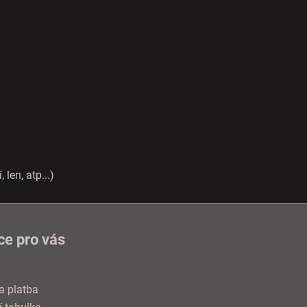
len, atp...)
ce pro vás
a platba