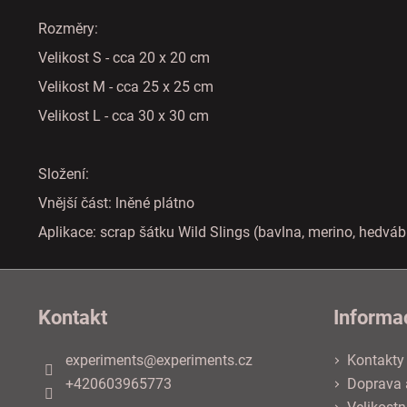
Rozměry:
Velikost S - cca 20 x 20 cm
Velikost M - cca 25 x 25 cm
Velikost L - cca 30 x 30 cm
Složení:
Vnější část: lněné plátno
Aplikace: scrap šátku Wild Slings (bavlna, merino, hedvábí, 
Z
á
Kontakt
Informa
p
a
experiments
@
experiments.cz
Kontakty
t
+420603965773
Doprava 