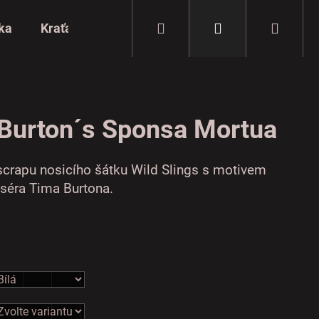
Hledat
Přihlášení
Nákup
ka
Kraťasy
Halenky
Pro muže
Batohy
košík
Burton´s Sponsa Mortua
scrapu nosicího šátku Wild Slings s motivem
iséra Tima Burtona.