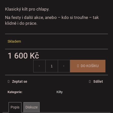
č
u
Klasický kilt pro chlapy.
j
e
Na festy i další akce, anebo – kdo si troufne – tak
m
klidně i do práce.
e
Skladem
1 600 Kč
Měrná
DO KOŠÍKU
cena:
Zeptat se
Sdílet
Kategorie
:
Kilty
Popis
Diskuze