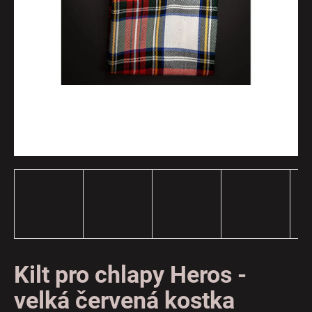
a
j
í
t
?
HLEDAT
D
o
p
o
Kilt pro chlapy Heros -
r
velká červená kostka
u