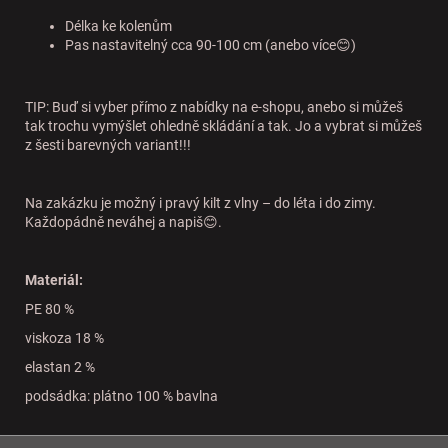
Délka ke kolenům
Pas nastavitelný cca 90-100 cm (anebo více😊)
TIP: Buď si vyber přímo z nabídky na e-shopu, anebo si můžeš
tak trochu vymýšlet ohledně skládání a tak. Jo a vybrat si můžeš
z šesti barevných variant!!!
Na zakázku je možný i pravý kilt z vlny – do léta i do zimy.
Každopádně neváhej a napiš😊.
Materiál:
PE 80 %
viskoza 18 %
elastan 2 %
podsádka: plátno 100 % bavlna
Z