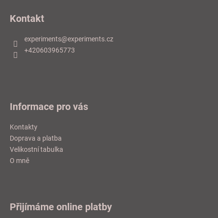
á
Kontakt
p
a
experiments
@
experiments.cz
t
+420603965773
í
Informace pro vás
Kontakty
Doprava a platba
Velikostní tabulka
O mně
Přijímáme online platby