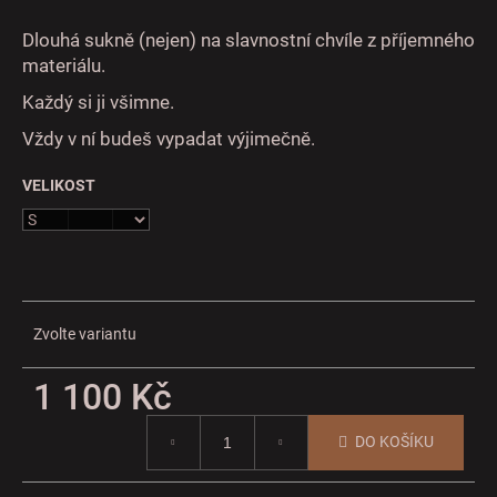
č
u
Dlouhá sukně (nejen) na slavnostní chvíle z příjemného
j
materiálu.
e
m
Každý si ji všimne.
e
Vždy v ní budeš vypadat výjimečně.
VELIKOST
Zvolte variantu
1 100 Kč
Měrná
DO KOŠÍKU
cena: