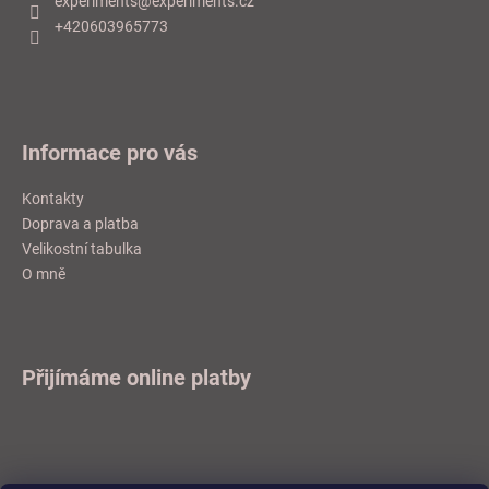
experiments
@
experiments.cz
t
+420603965773
í
Informace pro vás
Kontakty
Doprava a platba
Velikostní tabulka
O mně
Přijímáme online platby