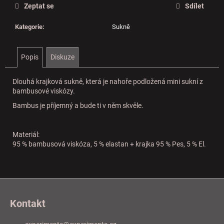
Zeptat se
Sdílet
Kategorie
:
Sukně
Popis
Diskuze
Dlouhá krajková sukně, která je nahoře podložená mini sukní z
bambusové viskózy.
Bambus je příjemný a bude ti v něm skvěle.
Materiál:
95 % bambusová viskóza, 5 % elastan + krajka 95 % Pes, 5 % El.
Z
á
Kontakt
p
a