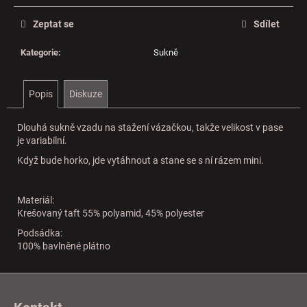
Zeptat se
Sdílet
Kategorie
:
Sukně
Popis
Diskuze
Dlouhá sukně vzadu na stažení vázačkou, takže velikost v pase
je variabilní.
Když bude horko, jde vytáhnout a stane se s ní rázem mini.
Materiál:
Krešovaný taft 55% polyamid, 45% polyester
Podsádka:
100% bavlněné plátno
Z
á