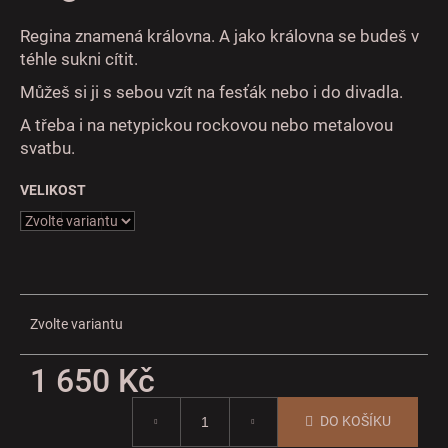
č
u
Regina znamená královna. A jako královna se budeš v
j
téhle sukni cítit.
e
m
Můžeš si ji s sebou vzít na fesťák nebo i do divadla.
e
A třeba i na netypickou rockovou nebo metalovou
svatbu.
VELIKOST
Zvolte variantu
1 650 Kč
Měrná
DO KOŠÍKU
cena: