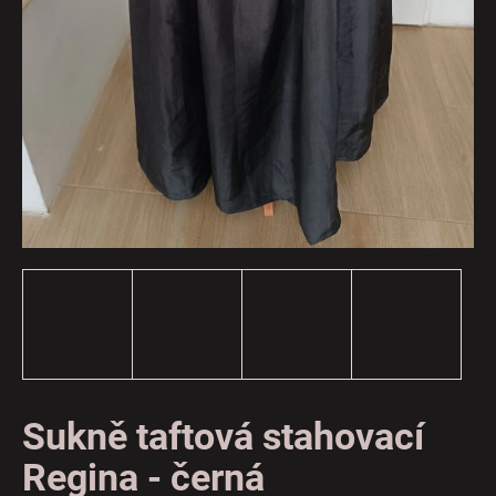
a
j
í
t
?
HLEDAT
D
o
p
o
Sukně taftová stahovací
r
Regina - černá
u