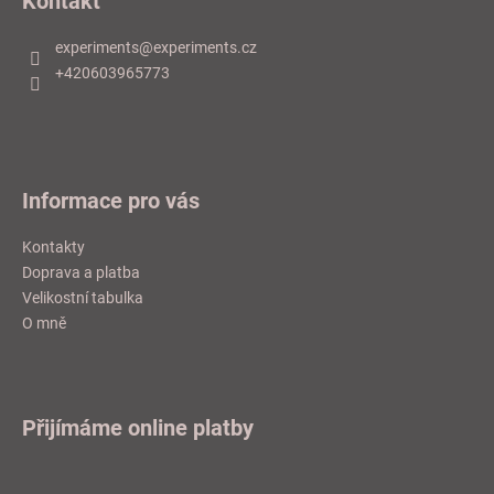
Kontakt
p
a
experiments
@
experiments.cz
t
+420603965773
í
Informace pro vás
Kontakty
Doprava a platba
Velikostní tabulka
O mně
Přijímáme online platby