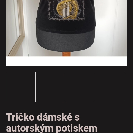
a
j
í
t
?
HLEDAT
D
o
p
o
Tričko dámské s
r
autorským potiskem
u