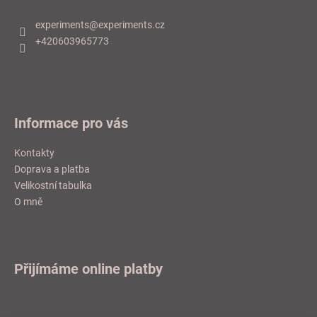
p
a
experiments
@
experiments.cz
t
+420603965773
í
Informace pro vás
Kontakty
Doprava a platba
Velikostní tabulka
O mně
Přijímáme online platby