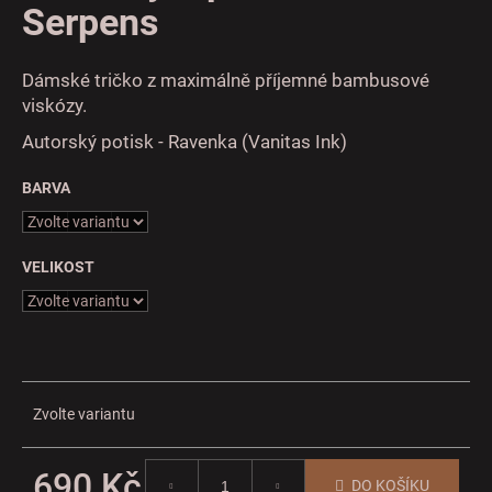
č
Serpens
u
j
e
Dámské tričko z maximálně příjemné bambusové
m
viskózy.
e
Autorský potisk - Ravenka (Vanitas Ink)
BARVA
VELIKOST
Zvolte variantu
690 Kč
DO KOŠÍKU