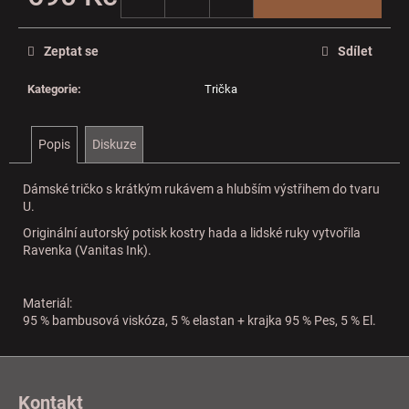
Měrná
cena:
Zeptat se
Sdílet
Kategorie
:
Trička
Popis
Diskuze
Dámské tričko s krátkým rukávem a hlubším výstřihem do tvaru
U.
Originální autorský potisk kostry hada a lidské ruky vytvořila
Ravenka (Vanitas Ink).
Materiál:
95 % bambusová viskóza, 5 % elastan + krajka 95 % Pes, 5 % El.
Z
á
Kontakt